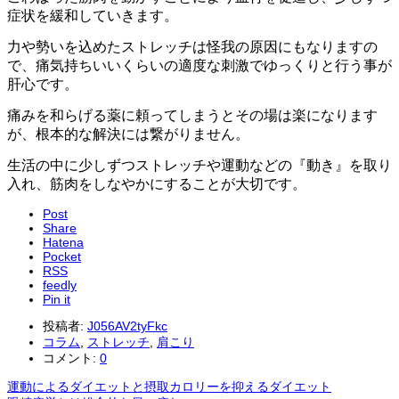
症状を緩和していきます。
力や勢いを込めたストレッチは怪我の原因にもなりますの
で、痛気持ちいいくらいの適度な刺激でゆっくりと行う事が
肝心です。
痛みを和らげる薬に頼ってしまうとその場は楽になります
が、根本的な解決には繋がりません。
生活の中に少しずつストレッチや運動などの『動き』を取り
入れ、筋肉をしなやかにすることが大切です。
Post
Share
Hatena
Pocket
RSS
feedly
Pin it
投稿者:
J056AV2tyFkc
コラム
,
ストレッチ
,
肩こり
コメント:
0
運動によるダイエットと摂取カロリーを抑えるダイエット