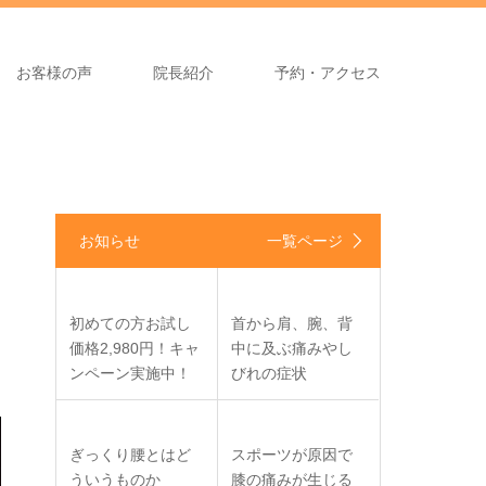
お客様の声
院長紹介
予約・アクセス
お知らせ
一覧ページ
初めての方お試し
首から肩、腕、背
価格2,980円！キャ
中に及ぶ痛みやし
ンペーン実施中！
びれの症状
ぎっくり腰とはど
スポーツが原因で
ういうものか
膝の痛みが生じる