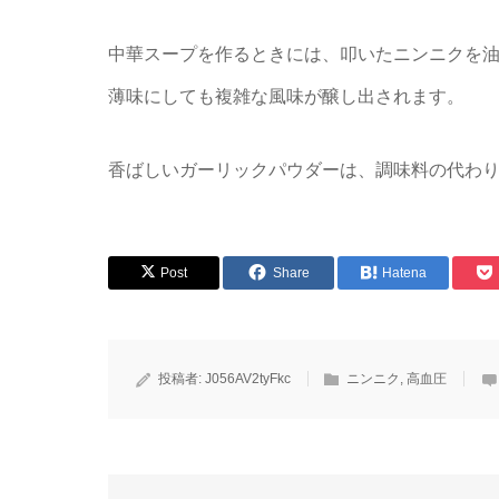
中華スープを作るときには、叩いたニンニクを
薄味にしても複雑な風味が醸し出されます。
香ばしいガーリックパウダーは、調味料の代わ
Post
Share
Hatena
投稿者:
J056AV2tyFkc
ニンニク
,
高血圧