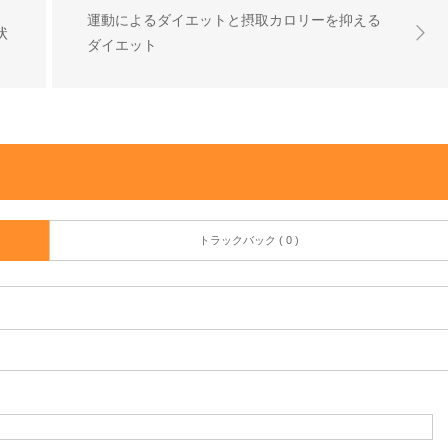
運動によるダイエットと摂取カロリーを抑える
状
ダイエット
トラックバック ( 0 )