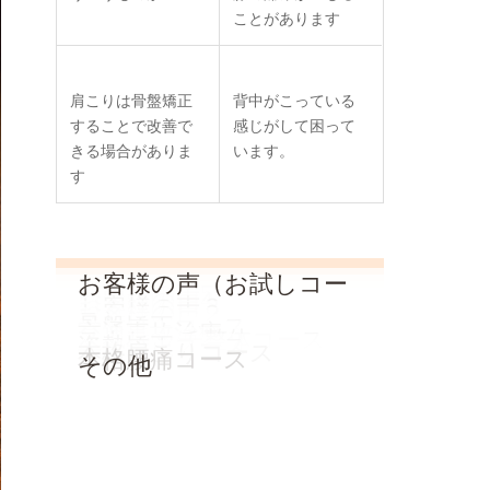
ことがあります
肩こりは骨盤矯正
背中がこっている
することで改善で
感じがして困って
きる場合がありま
います。
す
お客様の声（お試しコー
MENU
お客様の声5
お客様の声4
お客様の声３
お客様の声２
ス）
骨盤矯正コース
交通事故治療
ストレッチ整体コース
姿勢矯正コース
本格肩こりコース
本格腰痛コース
その他