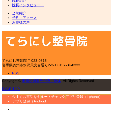
院長紹介
院長インタビュー！
当院紹介
予約・アクセス
お客様の声
てらにし整骨院
〒023-0815
岩手県奥州市水沢天文台通り2-3-1
0197-34-0333
RSS
Copyright
©
奥州交通事故治療・整体
. All Rights Reserved.
PAGE TOP
今すぐお電話を！
ルートチェック
アプリ登録（i-phone）
アプリ登録（Android）