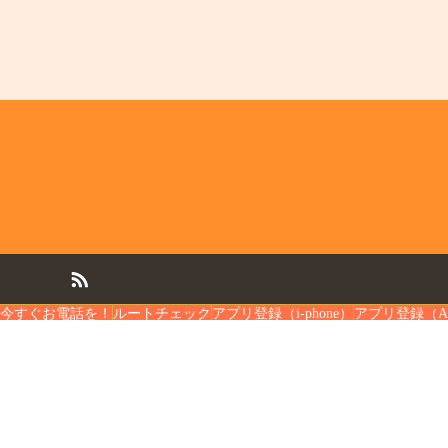
今すぐお電話を！
ルートチェック
アプリ登録（i-phone）
アプリ登録（And